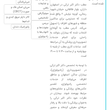
سی‌تی‌اسکن
شده است.
و ضایعات
مطب دکتر اکبر ترکی در اصفهان،
سی‌تی اسکن فک و
بافتی
داران، بلوار طالقانی، خیابان شهید
صورت (CBCT)
سونوگرافی
رجائی، کوچه نیایش ۲ واقع شده
کالر داپلر عروق کبدی و
تشخیصی
است که دسترسی برای ساکنین
اندام‌ها
منطقه و شهرهای اطراف را تسهیل
بررسی
پانورامیک دندان
عفونت‌ها و
می‌کند. آدرس مطب به گونه‌ای
التهاب‌ها با
انتخاب شده که بیماران بتوانند به
رادیولوژی
راحتی برای انجام خدمات
تصویربرداری پزشکی به آن مراجعه
کنند. ساعات کاری مطب از شنبه تا
چهارشنبه و از ساعت ۷:۳۰ تا ۱۹:۰۰
است.
با توجه به تخصص دکتر اکبر ترکی
در تصویربرداری (رادیولوژی)،
بیماران ساکن اصفهان و مناطق
اطراف می‌توانند از خدمات
تخصصی رادیولوژی، تفسیر
عکس‌های پزشکی و مشاوره‌های
مرتبط بهره‌مند شوند. بیماران در
نظرات خود دکتر اکبر ترکی را
به‌عنوان پزشکی با دقت بالا و رفتار
حرفه‌ای معرفی کرده‌اند و حضور