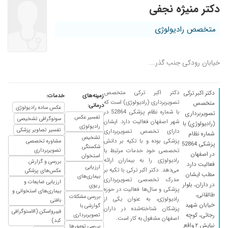
دکتر منیژه نجفی
متخصص رادیولوژی
خیابان رودکی جنب گذر...
دکتر اکبر ترکی متخصص
دکتر اکبر ترکی
زمینه‌های
خدمات:
تصویربرداری (رادیولوژی) است که
متخصص
درمانی:
عکس ساده رادیولوژی
با شماره نظام پزشکی 52864 در
تصویربرداری
تفسیر عکس
سونوگرافی تشخیصی
شهر اصفهان فعالیت دارد. ایشان
(رادیولوژی) با
رادیولوژی
تفسیر تصاویر پزشکی
دارای تخصص تصویربرداری
شماره نظام
تشخیص
پزشکی بوده و با تکیه بر دانش
مشاوره تخصصی
پزشکی 52864
شکستگی
تخصصی خود خدمات مرتبط با
تصویربرداری
در اصفهان
استخوان
رادیولوژی را به بیماران ارائه
بررسی و گزارش
فعالیت دارد.
ارزیابی
می‌دهد. دکتر اکبر ترکی با تکیه بر
عکس‌های پزشکی
مطب ایشان
بیماری‌های
مدرک تخصصی تصویربرداری
ارزیابی ضایعات و
در داران، بلوار
ریوی
پزشکی و سال‌ها فعالیت در حوزه
بیماری‌های استخوانی و
طالقانی،
بررسی مشکلات
رادیولوژی، به عنوان یکی از
بافتی
خیابان شهید
گوارشی با
پزشکان شناخته‌شده در داران
فیبرواسکن (الاستوگرافی
رجائی، کوچه
تصویربرداری
اصفهان مشغول به کار است.
کبد)
نیایش ۲ واقع
بررسی تومورها