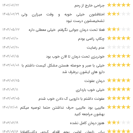
۱۴۰۲/۰۷/۲۲
جراحی خارج از رحم
۱۴۰۵/۰۲/۲۹
اخلاقشون خیلی خوبه و وقت میزارن ولی
تشخیصشون درست نبود
۱۴۰۴/۰۵/۲۲
فعلا تحت درمان جوابی نگرفتم. خیلی معطلی داره
۱۴۰۳/۰۲/۱۰
چکاپ راضی بودم
۱۴۰۴/۰۲/۲۰
عدم رضایت
۱۴۰۴/۰۶/۱۵
خونریزی تحت درمان تا الان خوب بود
۱۴۰۳/۰۸/۰۸
خیلی با صبر و حوصله هستن مشکل کیست داشتم با
دارو های ایشون برطرف شد
۱۴۰۳/۰۶/۲۵
درمان عفونت
۱۴۰۴/۰۴/۱۱
خیلی خوب بارداری
۱۴۰۳/۰۳/۰۵
عفونت داشتم با دارویی ک دادن خوب شدم
۱۴۰۱/۱۲/۰۸
عالییی بود عالییی حرف نداشتن حتما توصیه میکنم
بهشون مراجعه کنید
۱۴۰۳/۰۶/۱۹
هنوز درمان کامل نشده
۱۴۰۴/۰۹/۱۶
برای زایمان اولین بچم اقدام کردم، دکتررکاملابا