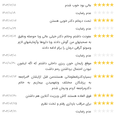
۱۴۰۳/۱۲/۱۸
عالی بود خوب شدم
۱۴۰۲/۱۰/۰۹
عدم رضایت
۱۴۰۴/۰۲/۰۷
تحت درمانم دکتر خوبی هستن
۱۴۰۳/۱۰/۲۹
عدم رضایت
۱۴۰۴/۰۹/۰۹
عفونت داشتم وخانم دکتر خیلی عالی وبا حوصله ودقیق
به صحبتهای من گوش دادند وبا داروها وآزمایشهای لازم
وسونو گرافی درمان را برام ادامه دادند
۱۴۰۴/۰۳/۰۱
عدم رضایت
۱۴۰۱/۱۰/۳۰
موقع زایمان خون ریزی داخلی داشتم که اگه ایشون
نبودن احتمال برداشتن رحم داشت
۱۴۰۴/۰۲/۱۳
بسیاردکتربامعلوماتی هستندمن قبل ازایشان ۴مراجعه
به پزشکان مختلف ونفهمیدن بیماریم به خانم
دکترمراجعه کردم ودرمان شدم
۱۴۰۳/۱۲/۳۰
فوق العاده هستند کاش ویزیت آنلاین هم داشتن
۱۴۰۳/۰۶/۲۵
برای مراقب بارداری رفتم و تخت نظرم
۱۴۰۴/۰۴/۲۱
عدم رضایت