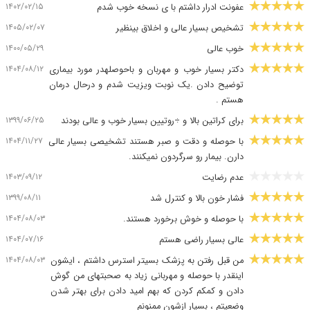
۱۴۰۲/۰۲/۱۵
عفونت ادرار داشتم با ی نسخه خوب شدم
۱۴۰۵/۰۲/۰۷
تشخیص بسیار عالی و اخلاق بینظیر
۱۴۰۰/۰۵/۲۹
خوب عالی
۱۴۰۴/۰۸/۱۲
دکتر بسیار خوب و مهربان و باحوصلهدر مورد بیماری
توضیح دادن .یک نوبت ویزیت شدم و درحال درمان
هستم .
۱۳۹۹/۰۶/۲۵
برای کراتین بالا و ÷روتیین بسیار خوب و عالی بودند
۱۴۰۴/۱۱/۲۷
با حوصله و دقت و صبر هستند تشخیصی بسیار عالی
دارن. بیمار رو سرگردون نمیکنند.
۱۴۰۳/۰۹/۱۲
عدم رضایت
۱۳۹۹/۰۸/۱۱
فشار خون بالا و کنترل شد
۱۴۰۴/۰۸/۰۳
با حوصله و خوش برخورد هستند.
۱۴۰۴/۰۷/۱۶
عالی بسیار راضی هستم
۱۴۰۴/۰۸/۰۳
من قبل رفتن به پزشک بسیتر استرس داشتم ، ایشون
اینقدر با حوصله و مهربانی زیاد به صحبتهای من گوش
دادن و کمکم کردن که بهم امید دادن برای بهتر شدن
وضعیتم ، بسیار ازشون ممنونم