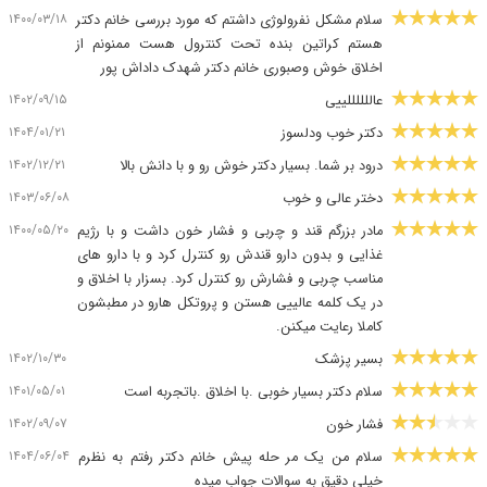
۱۴۰۰/۰۳/۱۸
سلام مشکل نفرولوژی داشتم که مورد بررسی خانم دکتر
هستم کراتین بنده تحت کنترول هست ممنونم از
اخلاق خوش وصبوری خانم دکتر شهدک داداش پور
۱۴۰۲/۰۹/۱۵
عاللللللییی
۱۴۰۴/۰۱/۲۱
دکتر خوب ودلسوز
۱۴۰۲/۱۲/۲۱
درود بر شما. بسیار دکتر خوش رو و با دانش بالا
۱۴۰۳/۰۶/۰۸
دختر عالی و خوب
۱۴۰۰/۰۵/۲۰
مادر بزرگم قند و چربی و فشار خون داشت و با رژیم
غذایی و بدون دارو قندش رو کنترل کرد و با دارو های
مناسب چربی و فشارش رو کنترل کرد. بسزار با اخلاق و
در یک کلمه عالییی هستن و پروتکل هارو در مطبشون
کاملا رعایت میکنن.
۱۴۰۲/۱۰/۳۰
بسیر پزشک
۱۴۰۱/۰۵/۰۱
سلام دکتر بسیار خوبی .با اخلاق .باتجربه است
۱۴۰۲/۰۹/۰۷
فشار خون
۱۴۰۴/۰۶/۰۴
سلام من یک مر حله پیش خانم دکتر رفتم به نظرم
خیلی دقیق به سوالات جواب میده