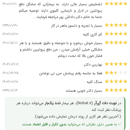
۱۴۰۰/۱۲/۱۱
تشخیص بسیار عالی دارند. به بیمارانی که مشکل دفع
پروتئین در ادرار و نارسایی کلیوی دارند توصیه میکنم
حتما به خانم دکتر داداش پور مراجعه فرمایند...
۱۳۹۹/۰۱/۳۰
بسیار با تجربه و دلسوز ماهر در کار
۱۴۰۳/۰۷/۱۲
کم کاری کلیه
۱۴۰۱/۰۵/۰۱
بسیار خوش برخورد و با حوصله و دقیق هستند و با هر
مشکلی خیلی آرامش میدن ، من دفع پروتیین داشتم و
فشار خون بالا که تحت درمانم
۱۴۰۴/۰۴/۰۹
بهترین دکتر
۱۴۰۱/۰۴/۲۵
فعلا یه جلسه رفتم پیشش سی تی نوشتن
۱۴۰۳/۰۲/۱۸
سنگ کلیه
۱۳۹۹/۰۷/۱۹
بسیار دکتر خوبی هستند
در
نوبت دات آی‌آر
(Nobat.ir)، هر بیمار فقط
یک‌بار
می‌تواند درباره هر
پزشک نظر ثبت کند
( آخرین نظر هر کاربر از روند درمان نمایش داده می‌شود)
.
✅ به همین دلیل، نظراتی که می‌خوانید
بدون تکرار
و
قابل اعتماد
هستند.