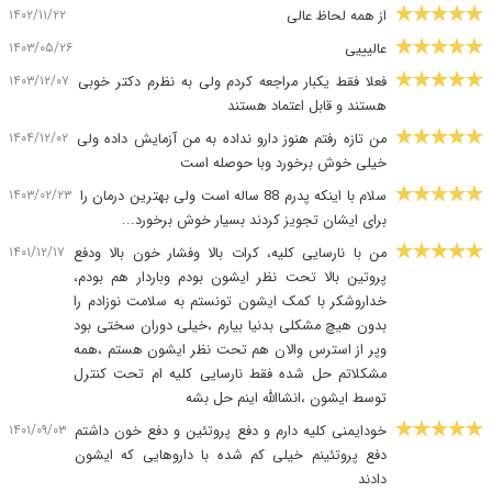
۱۴۰۲/۱۱/۲۲
از همه لحاظ عالی
۱۴۰۳/۰۵/۲۶
عالیییی
۱۴۰۳/۱۲/۰۷
فعلا فقط یکبار مراجعه کردم ولی به نظرم دکتر خوبی
هستند و قابل اعتماد هستند
۱۴۰۴/۱۲/۰۲
من تازه رفتم هنوز دارو نداده به من آزمایش داده ولی
خیلی خوش برخورد وبا حوصله است
۱۴۰۳/۰۲/۲۳
سلام با اینکه پدرم 88 ساله است ولی بهترین درمان را
برای ایشان تجویز کردند بسیار خوش برخورد...
۱۴۰۱/۱۲/۱۷
من با نارسایی کلیه، کرات بالا وفشار خون بالا ودفع
پروتین بالا تحت نظر ایشون بودم وباردار هم بودم،
خداروشکر با کمک ایشون تونستم به سلامت نوزادم را
بدون هیچ مشکلی بدنیا بیارم ،خیلی دوران سختی بود
وپر از استرس والان هم تحت نظر ایشون هستم ،همه
مشکلاتم حل شده فقط نارسایی کلیه ام تحت کنترل
توسط ایشون ،انشاالله اینم حل بشه
۱۴۰۱/۰۹/۰۳
خودایمنی کلیه دارم و دفع پروتئین و دفع خون داشتم
دفع پروتئینم خیلی کم شده با داروهایی که ایشون
دادند