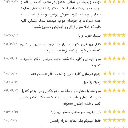
۱۴۰۴/۰۸/۱۷
نوبت ویزیت بر اساس حضور در مطب است . نظم و
ترتیب در نوبت حاکم است. دکتر به اندازه کافی سابقه
بیمار را جویا میشود. خوش برخورد و دقیق است . به
همه سوالات با حوصله جواب میدهد.بیمار مشکل کلیه
دارد که فعلا سونوگرافی و آزمایش تجویز شده..
۱۴۰۲/۰۷/۰۲
بسیار خوب و با
۱۴۰۰/۰۹/۰۸
دفع پروتئین کلیه- بسیار با تجربه و متین و دارای
تشخیص خوب و تجویز مناسب دارند.
۱۴۰۰/۰۴/۱۶
من نارسایی کلیه داداشتم عالیه خیلییی دکتر خوبیه با
تجربه
۱۴۰۰/۰۸/۱۷
پدرم نارسایی کلیه دارن و تحت نظر هستن فعلا
۱۴۰۴/۰۶/۱۱
پذرانذرتنذرل
۱۳۹۹/۰۴/۰۷
من مدتها فشار خون داشتم وهر دکتری می رفتم کنترل
نمی شد ولی بادو بار ویزیت خانم دکتر فشار خونم
کنترل شده ازشون ممنونم
۱۴۰۴/۰۶/۳۰
بی نظیر،با حوصله و خوش برخورد
۱۴۰۰/۰۶/۱۷
فقط میتونم بگم دعایم بدرقه راهش