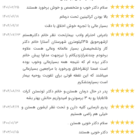
۱۴۰۱/۰۲/۲۵
سلام دکتر خوب و متخصص و خوش برخورد هستند
۱۴۰۲/۰۶/۱۸
بالا بودن کراتینین تحت درمانم
۱۴۰۴/۰۹/۱۷
بسیار عالی با تجربه خوش اخلاق با دقت
۱۴۰۴/۰۷/۲۳
باعرض احترام وادب بیمارتحت نظر خانم دکترهستم
ازشهرحویق ۳۵کیلومتری شهرستان آستارا خانم دکتر
کار وتشخیصش بسیار عالمانه وعالی هست علاوه
برخودم چندنفرازنزدیکانم را نیزجهت مداوا پیش خانم
دکتر برده ام که نتیجه همه بسیارعالی وخوب بوده
است ضمنا ازنظراخلاق وبرخورد با مراجعین بسیارعالی
میباشند که این نقطه قوتی برای تقویت روحیه بیمار
است بسیارمتشکرم
۱۴۰۴/۰۸/۲۸
پدر در حال درمان هستن،و خانم دکتر تونستن کرات
۵/۵بابا رو به ۳ برسونن،و امیدواریم حالش بهتر بشه
۱۴۰۳/۰۴/۱۹
پدرم نارسایی کلیه دارن و تحت نظر ایشون هستن و
خیلی هم راضی هستیم
۱۴۰۰/۰۱/۱۳
سلام دکتر خوبی هستن .
۱۴۰۳/۰۱/۱۵
دکتر خوبی هستند