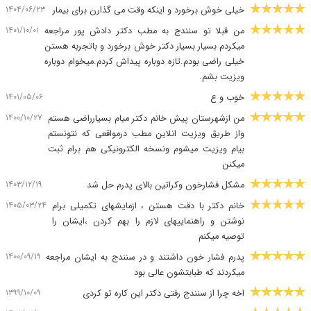
۱۴۰۴/۰۶/۲۳
خیلی خوش برخورد و اینکه وقت می گذارن برای بیمار
۱۴۰۱/۱۰/۰۱
من قبلا تو سنندج به مطب دکتر دادش پور مراجعه
میکردم بسیار بسیار دکتر خوش برخورد و باتجربه هستن
خیلی راضی بودم.تازه دوباره پیداش کردم.میخوام دوباره
ویزیت بشم.
۱۴۰۱/۰۵/۰۶
خوب و ع
۱۴۰۰/۱۰/۲۷
من ازشهرستان پیش خانم دکتر میام بسیارراضی هستم
واز طریق ویزیت انلاین مطب درمواقعی که نتونستم
بیام ویزیت میشوم ونسخه الکترونیکی هم برام ثبت
میکنن
۱۴۰۳/۱۲/۱۹
مشکل فشارخون وکراتین بالای پدرم حل شد
۱۴۰۵/۰۳/۲۴
خانم دکتر با دقت هستن ، ازمایشهای تکمیلی برام
نوشتن و راهنماییهای لازم را بهم کردن ،ایشان را
توصیه میکنم
۱۴۰۰/۰۹/۱۹
پدرم فشار خون داشتند و در سنندج به ایشان مراجعه
میکردند که طبابتشون عالی بود
۱۳۹۹/۱۰/۰۹
اخه چرا از سنندج رفتی دکتر این کاره تو کردی