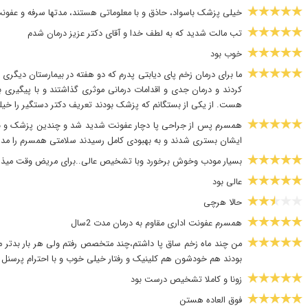
خیلی پزشک باسواد، حاذق و با معلوماتی هستند، مدتها سرفه و عفو
تب مالت شدید که به لطف خدا و آقای دکتر عزیز درمان شدم
خوب بود
ما برای درمان زخم پای دیابتی پدرم که دو هفته در بیمارستان دیگری
کردند و درمان جدی و اقدامات درمانی موثری گذاشتند و با پیگیری 
هست. از یکی از بستگانم که پزشک بودند تعریف دکتر دستگیر را خیل
همسرم پس از جراحی پا دچار عفونت شدید شد و چندین پزشک و بیما
ایشان بستری شدند و به بهبودی کامل رسیدند سلامتی همسرم را مدی
بسیار مودب وخوش برخورد وبا تشخیص عالی..برای مریض وقت میذا
عالی بود
حالا هرچی
همسرم عفونت اداری مقاوم به درمان مدت 2سال
من چند ماه زخم ساق پا داشتم،چند متخصص رفتم ولی هر بار بدتر م
بودند هم خودشون هم کلینیک و رفتار خیلی خوب و با احترام پرسنل
زونا و کاملا تشخیص درست بود
فوق العاده هستن