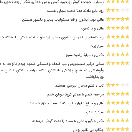
بسیار با حوصله گوش برخورد کردن و من خدا رو شکر از بعد تجویز 
زونا دارو دادند فعلا تحت درمان هستم
عالی بود. ایشون واقعا مسئولیت پذیر و دلسوز هستن
عالی و با تجربه
زونا داشتم و با درمان ایشون خیلی زود خوب شدم کمتر از 1 هفته خوب شدم
سینوزیت
دکتری بسیارکاربلدودلسوز
وآزمایشی که هیچ پزشکی باداشتن علائم برایم ننوشتن ایشان بیم
وپایدارباشند
تب داشتم درحال بررسی هستند
مراجعه کردم با علائم کرونا درمان شدم
عالی و قاطع اظهار نظر میکنند بسیار حاذق هستند
سردرد شدید
دکتر حاذق و عالی هستند با دقت گوش میدهند
چکاب بی نظیر بودن