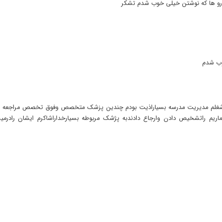
دارو ها که نوشتن خیلی خوب شدم تشکر
اریم راتشخیص دادن وارجاع دادندبه پژشک مربوطه بسیارخداراشاکرم ایشان رادرمیس