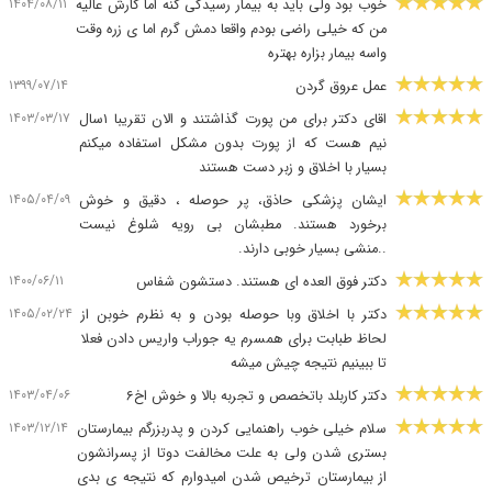
۱۴۰۴/۰۸/۱۱
خوب بود ولی باید به بیمار رسیدگی کنه اما کارش عالیه
من که خیلی راضی بودم واقعا دمش گرم اما ی زره وقت
واسه بیمار بزاره بهتره
۱۳۹۹/۰۷/۱۴
عمل عروق گردن
۱۴۰۳/۰۳/۱۷
اقای دکتر برای من پورت گذاشتند و الان تقریبا ۱سال
نیم هست که از پورت بدون مشکل استفاده میکنم
بسیار با اخلاق و زبر دست هستند
۱۴۰۵/۰۴/۰۹
ایشان پزشکی حاذق، پر حوصله ، دقیق و خوش
برخورد هستند. مطبشان بی رویه شلوغ نیست
..منشی بسیار خوبی دارند.
۱۴۰۰/۰۶/۱۱
دکتر فوق العده ای هستند. دستشون شفاس
۱۴۰۵/۰۲/۲۴
دکتر با اخلاق وبا حوصله بودن و به نظرم خوبن از
لحاظ طبابت برای همسرم یه جوراب واریس دادن فعلا
تا ببینیم نتیجه چیش میشه
۱۴۰۳/۰۴/۰۶
دکتر کاربلد باتخصص و تجربه بالا و خوش اخ۶
۱۴۰۳/۱۲/۱۴
سلام خیلی خوب راهنمایی کردن و پدربزرگم بیمارستان
بستری شدن ولی به علت مخالفت دوتا از پسرانشون
از بیمارستان ترخیص شدن امیدوارم که نتیجه ی بدی