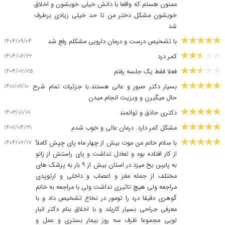
ممنون هستم که واقعا با دانش خیلی خوبشون و اخلاق
خوبشون مشکل دختر من تا حد خیلی زیادی برطرف
شد
۱۴۰۴/۰۹/۰۴
با تشخیص درست و درمان دارویی مشکلم رفع شد
۱۴۰۴/۰۶/۲۲
کمر درد
۱۴۰۴/۰۲/۲۵
فعلا فقط یک جلسه رفتم
۱۴۰۱/۰۹/۱۰
بسیار دکتر صبور و عالی هستند.با جزئیات تمام شرح
حال میگیرن و ویزیت انجام میدن
۱۴۰۳/۰۱/۱۸
دکتری حاذق و توانمند
۱۴۰۲/۰۴/۳۱
مشکل کمر دارد. درمان عالی و خوب شدم
۱۴۰۴/۰۲/۱۷
با سلام خانم من موت بیش از چهار ماه پای چپش کاملآ
از کار افتاده بود و تعادل تداشت و پای راستش از زانو
به پایین یخ میزد در استان بیش از ۹ بار به پزشک های
مختلف از جمله مغز و اعصاب و داخلی و ارتوپدی
مراجعه ولی هیچ تاثیری نداشت ولی با مراجعه به خانم
گوهری دقیقا درد را تومور در نخاع تشخیص داد و با
معرفی جراحی بسیار کاربلد و با اخلاق بنام دکتر انبار
لویی مجموعا ظرف سه روز بیمار بستری و عمل و