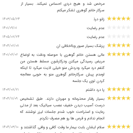
مرخص شد و هیج دردی احساس نمیکند. بسیار از
سرکار خانم گوهری تشکر میکنم
۱۴۰۳/۰۵/۲۴
زانو درذ
۱۴۰۱/۰۹/۰۱
عدم رضایت
۱۴۰۵/۰۲/۲۴
عدم رضایت
۱۴۰۴/۰۲/۰۸
پزشک بسیار صبور وبااخلاقی ان
۱۴۰۱/۰۶/۰۲
عالی هستن خانم گوهری با حوصله ودقت به اوضاع
مریض رسیدگی میکنن ودرکارشون مسلط هستن من
کتفم درد میکرد ودردش منو خیلی اذیت میکرد تا اینکه
اومدم پیش سرکارخانم گوهری منو به خوبی معالجه
کردن توی یک جلسه
۱۴۰۳/۰۸/۲۱
پا درد داشتم
۱۴۰۴/۱۱/۰۹
بسیار رفتار محترمانه و مهربان دارند. طبق تشخیص
درست آسیب دیدن خفیف عصب سیاتیک بعد از مدتی
رعایت و استراحت خوب شدم جلسات لیزر نوشتند که
انجام ندادم و قرص ها رو هم مصرف نکردم.
۱۴۰۴/۰۳/۱۰
سلام ایشان بابت بیمار ما وقت کافی و وافی گذاشتند و