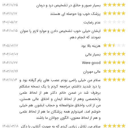
۱۴۰۴/۱۱/۲۵
بسیار صبور و حاذق در تشخیص درد و درمان
۱۴۰۳/۱۱/۱۷
پزشک خوب وبا حوصله ای هستند
۱۴۰۱/۰۵/۱۲
عدم رضایت
۱۴۰۴/۱۰/۱۵
ایشان خیلی خوب تشخیص دادن و موارد لازم را عنوان
نمودند که انجام دهم.
۱۴۰۵/۰۲/۱۲
هزینه بالا بود
۱۴۰۴/۰۲/۰۷
بسیار عالی
۱۴۰۴/۱۱/۲۷
Were good
۱۴۰۳/۱۲/۲۶
عالی مهربان
۱۴۰۲/۱۱/۰۴
سلام من خیلی راضی بودم عصب های پام گرفته بود و
پا درد شدید داشتم، مراجعه کردم با یک نسخه مشکلم
برطرف شد در ضمن خانم دکتر هم از لحاظ علمی
وتخصصی وهم از لحاظ ایمان و اخلاق عالی هستن،
من از ادب واخلاق متواضعانه و حجاب ابشون هم خیلی
خوشم امد، امیدوارم همه پزشکان ما هم از لحاظ علمی
و هم از لحاظ معنوی، الگوی جوانان ما باشند
۱۴۰۵/۰۳/۱۸
سلام من تلاش زیادی کردم که به صورت آنلاین با دکتر