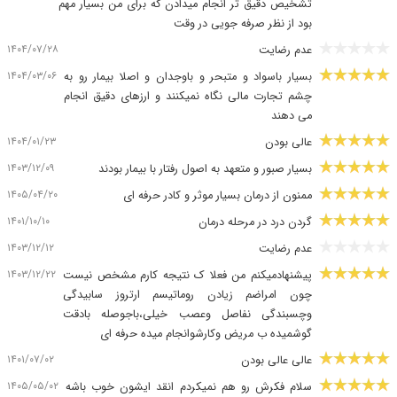
تشخیص دقیق تر انجام میدادن که برای من بسیار مهم
بود از نظر صرفه جویی در وقت
۱۴۰۴/۰۷/۲۸
عدم رضایت
۱۴۰۴/۰۳/۰۶
بسیار باسواد و متبحر و باوجدان و اصلا بیمار رو به
چشم تجارت مالی نگاه نمیکنند و ارزهای دقیق انجام
می دهند
۱۴۰۴/۰۱/۲۳
عالی بودن
۱۴۰۳/۱۲/۰۹
بسیار صبور و متعهد به اصول رفتار با بیمار بودند
۱۴۰۵/۰۴/۲۰
ممنون از درمان بسیار موثر و کادر حرفه ای
۱۴۰۱/۱۰/۱۰
گردن درد در مرحله درمان
۱۴۰۳/۱۲/۱۲
عدم رضایت
۱۴۰۳/۱۲/۲۲
پیشنهادمیکنم من فعلا ک نتیجه کارم مشخص نیست
چون امراضم زیادن روماتیسم ارتروز سابیدگی
وچسبندگی نفاصل وعصب خیلی،باجوصله بادقت
گوشمیده ب مریض وکارشوانجام میده حرفه ای
۱۴۰۱/۰۷/۰۲
عالی عالی بودن
۱۴۰۵/۰۵/۰۲
سلام فکرش رو هم نمیکردم انقد ایشون خوب باشه