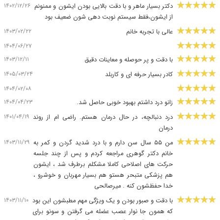
۱۴۰۲/۱۲/۲۶
دکتر بسیار ماهر و با دقت بالایی بودن ایشون و ممنونم
از ایشون،فقط سیستم نوبت دهی شون ضعیف بود
۱۴۰۳/۰۲/۲۲
عالی با تجربه خانم
۱۴۰۴/۰۶/۲۷
۱۴۰۳/۱۲/۱۱
با دقت و پر حوصله و معاینات دقیق
۱۴۰۵/۰۳/۲۴
کادر بسیار حرفه ای و کاربلد
۱۴۰۴/۰۲/۰۸
۱۴۰۴/۰۴/۲۳
زانو درد داشتم بهبود خوبی حاصل شد.
۱۴۰۱/۰۴/۱۹
درد دنبالچه، در حال درمان هستم. راضی ام از روند
درمان
۱۴۰۳/۱۱/۲۹
من ۵۵ سال سن دارم و با درد شدید گردن و کمر به
خانم دکتر گوهری مراجعه کردم و پس از چند جلسه
حرکت های اصلاحی کاملا مشکلم برطرف شد ، ایشون
هم پزشکی متبحر هستو هم بسیار مهربان و خوشرو ،
خدا حفظشون کنه . میرصالحی
۱۴۰۳/۱۱/۱۰
با دقت و صبور بودن و یک ویژگی مهم مطبشون این بود
که همون جا نوار عصب عضله می گرفتن و سونو برای