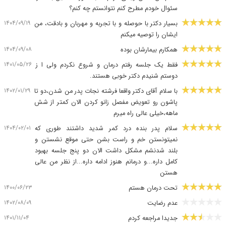
سئوال خودم مطرح کنم نتوانستم چه کنم؟
۱۴۰۴/۰۹/۱۹
بسیار دکتر با حوصله و با تجربه و مهربان و بادقت، من
ایشان را توصیه میکنم
۱۴۰۴/۰۹/۰۸
همکارم بیمارشان بوده
۱۴۰۱/۰۵/۲۶
فقط یک جلسه رفتم درمان و شروع نکردم ولی ا ز
دوستم شنیدم دکتر خوبی هستند.
۱۴۰۲/۰۱/۲۹
با سلام آقای دکتر واقعا فرشته نجات پدر من شدن،دو تا
پاشون رو تعویض مفصل زانو کردن الان کمتر از شش
ماهه،خیلی عالی راه میرم
۱۴۰۴/۰۲/۰۱
سلام پدر بنده درد کمر شدید داشتند طوری که
نمیتونستن خم و راست بشن حتی موقع نشستن و
بلند شدنشم مشکل داشت الان دو پنج جلسه بهبود
کامل داره...و درمانم هنوز ادامه داره...از نظر من عالی
هستن
۱۴۰۰/۰۶/۲۳
تحت درمان هستم
۱۴۰۲/۰۸/۰۹
عدم رضایت
۱۴۰۱/۱۱/۰۴
جدیدا مراجعه کردم