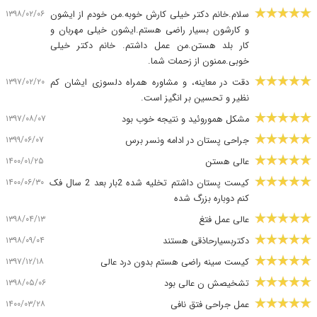
۱۳۹۸/۰۲/۰۶
سلام.خانم دکتر خیلی کارش خوبه.من خودم از ایشون
و کارشون بسیار راضی هستم.ایشون خیلی مهربان و
کار بلد هستن.من عمل داشتم. خانم دکتر خیلی
خوبی.ممنون از زحمات شما.
۱۳۹۷/۰۲/۲۰
دقت در معاینه، و مشاوره همراه دلسوزی ایشان کم
نظیر و تحسین بر انگیز است.
۱۳۹۷/۰۸/۰۷
مشکل هموروئید و نتیجه خوب بود
۱۳۹۹/۰۶/۰۷
جراحی پستان در ادامه ونسر برس
۱۴۰۰/۰۱/۲۵
عالی هستن
۱۴۰۰/۰۶/۳۰
کیست پستان داشتم تخلیه شده 2بار بعد 2 سال فک
کنم دوباره بزرگ شده
۱۳۹۸/۰۴/۱۳
عالی عمل فتغ
۱۳۹۸/۰۹/۰۴
دکتربسیارحاذقی هستند
۱۳۹۷/۱۲/۱۸
کیست سینه راضی هستم بدون درد عالی
۱۳۹۸/۰۵/۰۶
تشخیصش ن عالی بود
۱۴۰۰/۰۳/۲۸
عمل جراحی فتق نافی