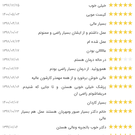
۱۳۹۷/۱۲/۲۵
خیلی خوب
۱۴۰۰/۰۵/۰۳
کیست مویی
۱۳۹۸/۰۴/۱۸
بسیار عالی
۱۳۹۸/۱۰/۰۲
عمل داشتم و از ایشان بسیار راضی و ممنونم
۱۳۹۸/۰۷/۲۴
عمل شده ام
۱۳۹۸/۰۴/۱۷
عااااالی بودن
۱۳۹۷/۱۲/۰۸
در حاله درمان هستم.
۱۴۰۰/۰۲/۲۶
هموروئید. از درمان بسیار راضی بودم
۱۳۹۸/۰۶/۰۶
عالی خوش برخورد و از همه مهمتر کارشون عالیه
۱۳۹۸/۰۸/۰۶
پزشک خیلی خوبی هستن. و تا جایی که شنیدم.
مریضاشونم راضی ان
۱۴۰۰/۰۲/۰۷
بسیار کاردان
۱۳۹۷/۱۰/۲۳
خانم دکتر بسیار صبور ومهربان هستند عمل هم بسیار
عالی
۱۳۹۹/۰۱/۰۶
دکتر خوب باتجربه وعالی هستن