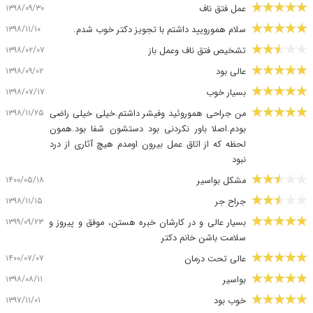
۱۳۹۸/۰۹/۳۰
عمل فتق ناف
۱۳۹۸/۱۱/۱۰
سلام همورویید داشتم با تجویز دکتر خوب شدم.
۱۳۹۸/۰۲/۰۷
تشخیص فتق ناف وعمل باز
۱۳۹۸/۰۹/۰۲
عالی بود
۱۳۹۸/۰۷/۱۷
بسیار خوب
۱۳۹۸/۱۱/۲۵
من جراحی هموروئید وفیشر داشتم.خیلی خیلی راضی
بودم.اصلا باور نکردنی بود دستشون شفا بود.همون
لحظه که از اتاق عمل بیرون اومدم هیچ آثاری از درد
نبود
۱۴۰۰/۰۵/۱۸
مشکل بواسیر
۱۳۹۸/۱۱/۱۵
جراح جر
۱۳۹۹/۰۹/۲۳
بسیار عالی و در کارشان خبره هستن، موفق و پیروز و
سلامت باشن خانم دکتر
۱۴۰۰/۰۷/۰۷
عالی تحت درمان
۱۳۹۸/۰۸/۱۱
بواسیر
۱۳۹۷/۱۱/۰۱
خوب بود