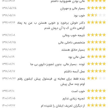
۱۴۰۰/۰۳/۰۲
عالی بودن هموروئید داشتم
۱۳۹۸/۰۵/۲۵
بسیار عالی و مهربان
۱۳۹۸/۰۵/۱۸
خوب بود
۱۳۹۹/۰۳/۲۶
دکتر خوش برخورد و خوبی هستن ب من یه پماد
گیاهی دادن ک با آن درمان شدم
۱۳۹۷/۱۲/۰۸
نتیجه خوب وعالی
۱۳۹۷/۰۶/۲۵
متخصص داخلی عالی
۱۳۹۸/۰۷/۲۴
بسیار حاذق هستند
۱۳۹۸/۰۱/۱۹
عمل عالی بود
۱۳۹۹/۰۸/۲۱
توده . بسیار عالی. بدون تجویز داروی بی جا
۱۳۹۸/۰۶/۱۷
عمل آبسه داشتم
۱۳۹۷/۰۸/۲۲
بنده فقط برای معاینه ی فیستول پیش ایشون رفتم
اونم چند سال پیش
۱۳۹۹/۰۴/۱۱
خوب است
۱۴۰۰/۰۴/۰۵
تجربه زیادی ندارم
۱۴۰۰/۰۳/۲۲
از دیگران تعریف ایشان را شنیده ام