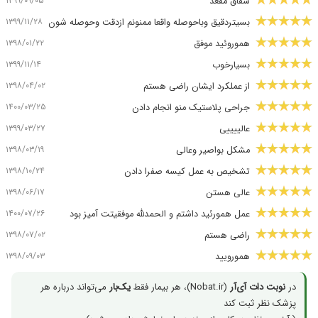
۱۳۹۹/۰۹/۰۵
شقاق مقعد
۱۳۹۹/۱۱/۲۸
بسیتردقیق وباحوصله واقعا ممنونم ازدقت وحوصله شون
۱۳۹۸/۰۱/۲۲
هموروئید موفق
۱۳۹۹/۱۱/۱۴
بسیارخوب
۱۳۹۸/۰۴/۰۲
از عملکرد ایشان راضی هستم
۱۴۰۰/۰۳/۲۵
جراحی پلاستیک منو انجام دادن
۱۳۹۹/۰۳/۲۷
عالییییی
۱۳۹۸/۰۳/۱۹
مشکل بواصیر وعالی
۱۳۹۸/۱۰/۲۴
تشخیص به عمل کیسه صفرا دادن
۱۳۹۸/۰۶/۱۷
عالی هستن
۱۴۰۰/۰۷/۲۶
عمل همورئید داشتم و الحمدلله موفقیتت آمیز بود
۱۳۹۸/۰۷/۰۲
راضی هستم
۱۳۹۸/۰۹/۰۳
همورویید
در
نوبت دات آی‌آر
(Nobat.ir)، هر بیمار فقط
یک‌بار
می‌تواند درباره هر
پزشک نظر ثبت کند