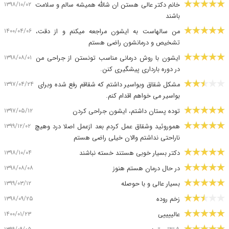
۱۳۹۸/۱۰/۰۲
خانم دکتر عالی هستن ان شالله همیشه سالم و سلامت
باشند
۱۴۰۰/۰۴/۰۶
من سالهاست به ایشون مراجعه میکنم و از دقت،
تشخیص و درمانشون راضی هستم
۱۳۹۸/۰۸/۰۱
ایشون با روش درمانی مناسب تونستن از جراحی من
در دوره بارداری پیشگیری کنن.
۱۳۹۷/۰۴/۲۴
مشکل شقاق وبواسیر داشتم که شقاقم رفع شده وبرای
بواسیر می خواهم اقدام کنم.
۱۳۹۷/۰۵/۱۲
توده پستان داشتم، ایشون جراحی کردن
۱۳۹۹/۱۲/۰۲
هموروئید وشقاق عمل کردم بعد ازعمل اصلا درد وهیچ
ناراحتی نداشتم والان خیلی راضی هستم
۱۳۹۸/۱۰/۰۴
دکتر بسیار خوبی هستند خسته نباشند
۱۳۹۸/۰۸/۰۸
در حال درمان هستم هنوز
۱۳۹۹/۰۳/۱۲
بسیار عالی و با حوصله
۱۳۹۸/۰۹/۲۵
زخم روده
۱۴۰۰/۰۱/۲۳
عالییییی