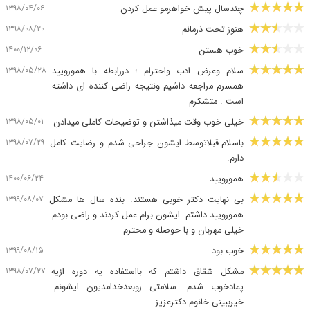
۱۳۹۸/۰۴/۰۶
چندسال پیش خواهرمو عمل کردن
۱۳۹۸/۰۸/۲۰
هنوز تحت ذرمانم
۱۴۰۰/۱۲/۰۶
خوب هستن
۱۳۹۸/۰۵/۲۸
سلام وعرض ادب واحترام ؛ دررابطه با همورویید
همسرم مراجعه داشیم ونتیجه راضی کننده ای داشته
است . متشکرم
۱۳۹۸/۰۵/۰۱
خیلی خوب وقت میذاشتن و توضیحات کاملی میدادن
۱۳۹۸/۰۷/۲۹
باسلام.قبلاتوسط ایشون جراحی شدم و رضایت کامل
دارم.
۱۴۰۰/۰۶/۲۴
همورویید
۱۳۹۹/۰۸/۰۷
بی نهایت دکتر خوبی هستند. بنده سال ها مشکل
همورویید داشتم. ایشون برام عمل کردند و راضی بودم.
خیلی مهربان و با حوصله و محترم
۱۳۹۹/۰۸/۱۵
خوب بود
۱۳۹۸/۰۷/۲۷
مشکل شقاق داشتم که بااستفاده یه دوره ازیه
پمادخوب شدم. سلامتی روبعدخدامدیون ایشونم.
خیرببینی خانوم دکترعزیز