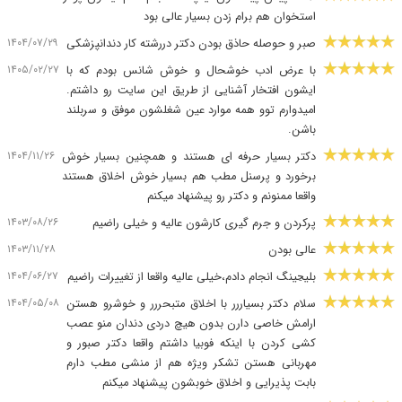
استخوان هم برام زدن بسیار عالی بود
۱۴۰۴/۰۷/۲۹
صبر و حوصله حاذق بودن دکتر دررشته کار دندانپزشکی
۱۴۰۵/۰۲/۲۷
با عرض ادب خوشحال و خوش شانس بودم که با
ایشون افتخار آشنایی از طریق این سایت رو داشتم.
امیدوارم توو همه موارد عین شغلشون موفق و سربلند
باشن.
۱۴۰۴/۱۱/۲۶
دکتر بسیار حرفه ای هستند و همچنین بسیار خوش
برخورد و پرسنل مطب هم بسیار خوش اخلاق هستند
واقعا ممنونم و دکتر رو پیشنهاد میکنم
۱۴۰۳/۰۸/۲۶
پرکردن و جرم گیری کارشون عالیه و خیلی راضیم
۱۴۰۳/۱۱/۲۸
عالی بودن
۱۴۰۴/۰۶/۲۷
بلیڃینگ انجام دادم،خیلی عالیه واقعا از تغییرات راضیم
۱۴۰۴/۰۵/۰۸
سلام دکتر بسیاررر با اخلاق متبحررر و خوشرو هستن
ارامش خاصی دارن بدون هیچ دردی دندان منو عصب
کشی کردن با اینکه فوبیا داشتم واقعا دکتر صبور و
مهربانی هستن تشکر ویژه هم از منشی مطب دارم
بابت پذیرایی و اخلاق خوبشون پیشنهاد میکنم