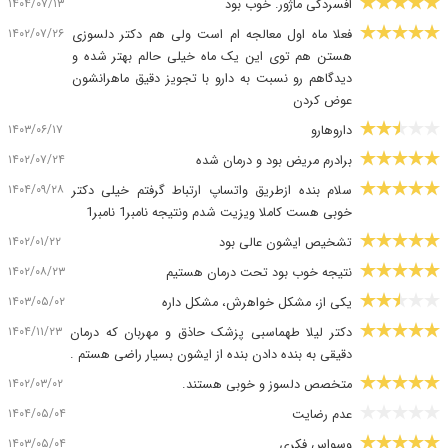
۱۴۰۴/۰۷/۱۳
افسردگی ماژور. خوب بود
۱۴۰۲/۰۷/۲۶
فعلا ماه اول معالجه ام است ولی هم دکتر دلسوزی
هستن هم توی این یک ماه خیلی حالم بهتر شده و
دیدگاهم رو نسبت به دارو با تجویز دقیق ماهرانشون
عوض کردن
۱۴۰۳/۰۶/۱۷
داروهارو
۱۴۰۲/۰۷/۲۴
برادرم مریض بود و درمان شده
۱۴۰۴/۰۹/۲۸
سلام بنده ازطریق واتساپ ارتباط گرفتم خیلی دکتر
خوبی هست کاملا ویزیت شدم ونتیجه نامبر1 نامبر1
۱۴۰۲/۰۱/۲۲
تشخیص ایشون عالی بود
۱۴۰۲/۰۸/۲۳
نتیجه خوب بود تحت درمان هستیم
۱۴۰۳/۰۵/۰۲
یکی از، مشکل خواهرش، مشکل داره
۱۴۰۴/۱۱/۲۳
دکتر لیلا طهماسبی پزشک حاذق و مهربان که درمان
دقیقی به بنده دادن بنده از ایشون بسیار راضی هستم .
۱۴۰۲/۰۳/۰۲
متخصص دلسوز و خوبی هستند.
۱۴۰۴/۰۵/۰۴
عدم رضایت
۱۴۰۳/۰۵/۰۴
وسواس فکری