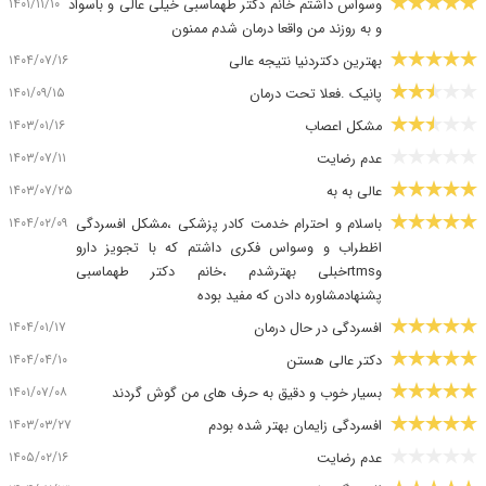
۱۴۰۱/۱۱/۱۰
وسواس داشتم خانم دکتر طهماسبی خیلی عالی و باسواد
و به روزند من واقعا درمان شدم ممنون
۱۴۰۴/۰۷/۱۶
بهترین دکتردنیا نتیجه عالی
۱۴۰۱/۰۹/۱۵
پانیک .فعلا تحت درمان
۱۴۰۳/۰۱/۱۶
مشکل اعصاب
۱۴۰۳/۰۷/۱۱
عدم رضایت
۱۴۰۳/۰۷/۲۵
عالی به به
۱۴۰۴/۰۲/۰۹
باسلام و احترام خدمت کادر پزشکی ،مشکل افسردگی
اظطراب و وسواس فکری داشتم که با تجویز دارو
وrtmsخبلی بهترشدم ،خانم دکتر طهماسبی
پشنهادمشاوره دادن که مفید بوده
۱۴۰۴/۰۱/۱۷
افسردگی در حال درمان
۱۴۰۴/۰۴/۱۰
دکتر عالی هستن
۱۴۰۱/۰۷/۰۸
بسیار خوب و دقیق به حرف های من گوش گردند
۱۴۰۳/۰۳/۲۷
افسردگی زایمان بهتر شده بودم
۱۴۰۵/۰۲/۱۶
عدم رضایت