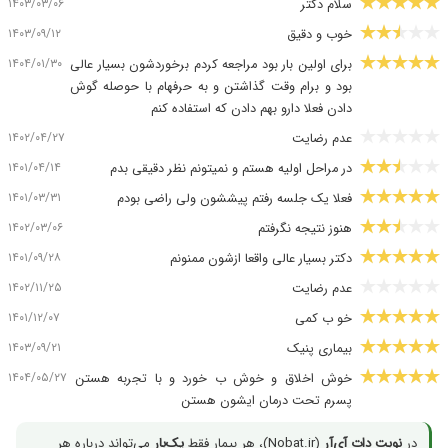
۱۴۰۳/۰۳/۰۶
سلام دکتر
۱۴۰۳/۰۹/۱۲
خوب و دقیق
۱۴۰۴/۰۱/۳۰
برای اولین بار بود مراجعه کردم برخوردشون بسیار عالی
بود و برام وقت گذاشتن و به حرفهام با حوصله گوش
دادن فعلا دارو بهم دادن که استفاده کنم
۱۴۰۲/۰۴/۲۷
عدم رضایت
۱۴۰۱/۰۴/۱۴
در مراحل اولیه هستم و نمیتونم نظر دقیقی بدم
۱۴۰۱/۰۳/۳۱
فعلا یک جلسه رفتم پیششون ولی راضی بودم
۱۴۰۲/۰۳/۰۶
هنوز نتیجه نگرفتم
۱۴۰۱/۰۹/۲۸
دکتر بسیار عالی واقعا ازشون ممنونم
۱۴۰۲/۱۱/۲۵
عدم رضایت
۱۴۰۱/۱۲/۰۷
خو ب کمی
۱۴۰۳/۰۹/۲۱
بیماری پنیک
۱۴۰۴/۰۵/۲۷
خوش اخلاق و خوش ب خورد و با تجربه هستن
پسرم تحت درمان ایشون هستن
در
نوبت دات آی‌آر
(Nobat.ir)، هر بیمار فقط
یک‌بار
می‌تواند درباره هر