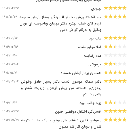
میکنه خیلی بهترشده ممنون ازخانم دکترعزیز
۱۴۰۳/۰۴/۲۵
بهبودی
۱۴۰۰/۱۰/۰۳
من 3هفته پیش بخاطر افسردگی بعداز زایمان مراجعه
کردم الان خیلی بهترم دکتر مهربان وباحوصله ای بودن
ودقیق به حرفام گو ش دادن
۱۴۰۴/۰۹/۱۲
عالی بود
۱۴۰۴/۰۲/۱۶
فعلا موفق نشدم
۱۴۰۳/۱۱/۱۰
عدم رضایت
۱۴۰۴/۰۳/۰۴
فراموشی
۱۴۰۱/۰۵/۰۱
همسرم بیمار ایشان هستند
۱۴۰۵/۰۴/۱۴
دکتر سمانه موسوی نسب دکتر بسیار حاذق وخوش
برخوردی هستند من پیش ایشون ویزیت شدم و
راضی هستم
۱۴۰۳/۱۱/۱۳
زیاد جالب نبود
۱۴۰۴/۰۳/۲۵
افسردگی اختلال دوقطبی جنون
۱۴۰۴/۰۵/۲۹
وسواس فکری داشتم عالی بودن با یک جلسه متوجه
شدن و درمان اغاز شد ممنون