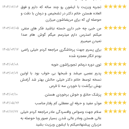
۱۴۰۴/۰۷/۰۶
تجربه ویزیت با ایشون رو چند ساله که دارم و فوق
العاده هستن خانم دکتر در تشخیص و درمان با دقت و
حوصله ای که برای مریضاشون میزارن️
۱۴۰۳/۰۷/۰۵
س خبی چه خبر داری خسته نباشید فکر های منفی
میکنم استرس دارم میترسم میگم گوش هام صدا
نمیدن میمیرم
۱۴۰۵/۰۳/۱۷
برای پسرم جهت پرخاشگری مراجعه کردم خیلی راضی
بودم انگار معجزه شده
۱۴۰۴/۰۶/۰۸
توی دوره درمانم تجویزاشون خوبه
۱۴۰۳/۰۲/۰۹
پدرم عصبی میشد و شبخها بی خواب بود با اولین
نسخه توسط خانم دکتر خیلی حالش بهتر شد آرامش
بهش برگشت با خوردن سه تا قرص
۱۴۰۴/۰۲/۱۰
پزشک حاذق و خوش برخوردی هستن.
۱۴۰۴/۰۵/۲۶
موثر، مفید و حرفه ای معطلی کم رفتار مناسب
۱۴۰۲/۱۲/۲۷
سلام جهت وسواس وافسردگی مادر مراجعه کردم خیلی
عالی هستن ومادر عالی شدن بسیار صبور وبا حوصله به
عزیزان پیشنهادمیکنم با ایشون ویزیت بشید